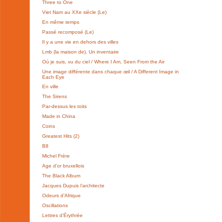
Three to One
Viet Nam au XXe siècle (Le)
En même temps
Passé recomposé (Le)
Il y a une vie en dehors des villes
Lmb (la maison de). Un inventaire
Où je suis, vu du ciel / Where I Am, Seen From the Air
Une image différente dans chaque œil / A Different Image in
Each Eye
En ville
The Sirens
Par-dessus les toits
Made in China
Coins
Greatest Hits (2)
B8
Michel Frère
Age d’or bruxellois
The Black Album
Jacques Dupuis l’architecte
Odeurs d’Afrique
Oscillations
Lettres d’Érythrée