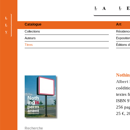
Catalogue
Art
Collections
Résidence
Auteurs
Expositio
Titres
Éditions d
Nothin
Albert
coéditi
textes f
ISBN 9
256 pag
25 €, 2
Recherche