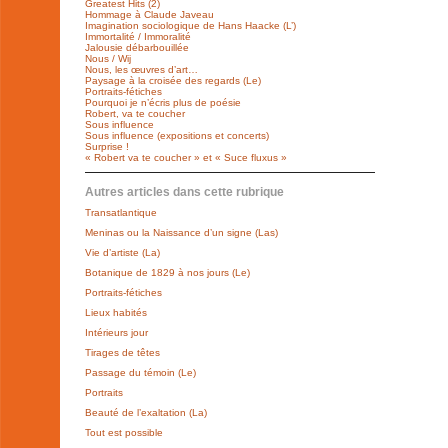
Greatest Hits (2)
Hommage à Claude Javeau
Imagination sociologique de Hans Haacke (L’)
Immortalité / Immoralité
Jalousie débarbouillée
Nous / Wij
Nous, les œuvres d’art…
Paysage à la croisée des regards (Le)
Portraits-fétiches
Pourquoi je n’écris plus de poésie
Robert, va te coucher
Sous influence
Sous influence (expositions et concerts)
Surprise !
« Robert va te coucher » et « Suce fluxus »
Autres articles dans cette rubrique
Transatlantique
Meninas ou la Naissance d’un signe (Las)
Vie d’artiste (La)
Botanique de 1829 à nos jours (Le)
Portraits-fétiches
Lieux habités
Intérieurs jour
Tirages de têtes
Passage du témoin (Le)
Portraits
Beauté de l’exaltation (La)
Tout est possible