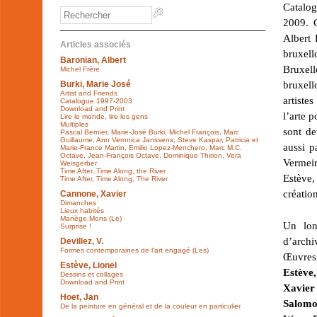
Catalog
2009. C
Albert 
Articles associés
bruxell
Baronian, Albert
Bruxell
Michel Frère
bruxell
Burki, Marie José
Artist and Friends
artiste
Catalogue 1997-2003
Download and Print
l’arte 
Lire le monde, lire les gens
Multiples
sont de
Pascal Bernier, Marie-José Burki, Michel François, Marc
Guillaume, Ann Veronica Janssens, Steve Kaspar, Patricia et
aussi p
Marie-France Martin, Emilio Lopez-Menchero, Marc M.C.
Octave, Jean-François Octave, Dominique Thirion, Vera
Vermei
Weisgerber
Time After, Time Along, the River
Estève,
Time After, Time Along, The River
création
Cannone, Xavier
Dimanches
Lieux habités
Manège.Mons (Le)
Un lon
Surprise !
d’archi
Devillez, V.
Formes contemporaines de l’art engagé (Les)
Œuvre
Estève, Lionel
Estève
Dessins et collages
Download and Print
Xavier
Hoet, Jan
Salomon
De la peinture en général et de la couleur en particulier