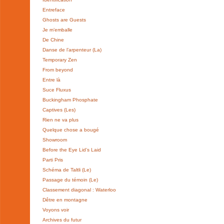
Entreface
Ghosts are Guests
Je m’emballe
De Chine
Danse de l’arpenteur (La)
Temporary Zen
From beyond
Entre là
Suce Fluxus
Buckingham Phosphate
Captives (Les)
Rien ne va plus
Quelque chose a bougé
Showroom
Before the Eye Lid’s Laid
Parti Pris
Schéma de Taltli (Le)
Passage du témoin (Le)
Classement diagonal : Waterloo
Dêtre en montagne
Voyons voir
Archives du futur