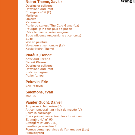
Wang D
Noiret-Thomé, Xavier
Dessins et collages
Download and Print
Etrangère n° 6 (L’)
Multiples
Objekto
Panorama
Partie de cartes / The Card Game (La)
Pourquoi je n’écris plus de poésie
Relire le monde, relier les gens
Sous influence (expositions et concerts)
Suite
Voir en peinture
Voyageur et son ombre (Le)
Xavier Noiret-Thomé
Platéus, Benoit
Artist and Friends
Benoît Plateus
Dessins et collages
Download and Print
Instants fragiles
Parler l’amour
Poitevin, Eric
Eric Poitevin
Salomone, Yvan
Maquis
Vander Gucht, Daniel
An passé à Jérusalem (L’)
Art contemporain au miroir du musée (L’)
Ecrire la sociologie
Ecrits prématurés et troubles chroniques
Etrangère (L’) n° 60
Etrangère n° 38/39 (L’)
Familles, je vous like !
Formes contemporaines de l’art engagé (Les)
From beyond