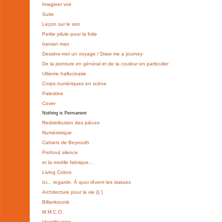
Imaginer voir
Suite
Leçon sur le son
Petite pilule pour la folie
Iranian man
Dessine-moi un voyage / Draw me a journey
De la peinture en général et de la couleur en particulier
Ultieme hallucinatie
Corps numériques en scène
Palestine
Cover
Nothing is Permanent
Redistribution des pièces
Numéristique
Cahiers de Beyrouth
Profond silence
et la moëlle fabrique...
Living Colors
Ici... regarde. À quoi rêvent les statues
Architecture pour la vie (L’)
Billankoursk
M.M.C.O.
Identification