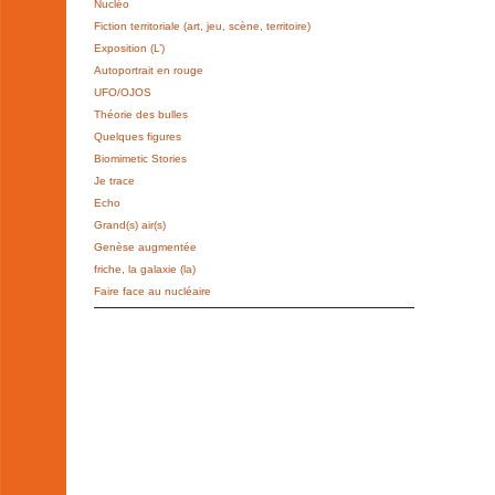
Nucléo
Fiction territoriale (art, jeu, scène, territoire)
Exposition (L’)
Autoportrait en rouge
UFO/OJOS
Théorie des bulles
Quelques figures
Biomimetic Stories
Je trace
Echo
Grand(s) air(s)
Genèse augmentée
friche, la galaxie (la)
Faire face au nucléaire