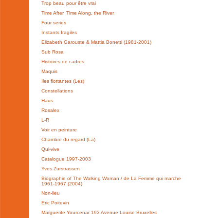
Trop beau pour être vrai
Time After, Time Along, the River
Four series
Instants fragiles
Elizabeth Garouste & Mattia Bonetti (1981-2001)
Sub Rosa
Histoires de cadres
Maquis
Iles flottantes (Les)
Constellations
Haus
Rosalex
L-R
Voir en peinture
Chambre du regard (La)
Qui-vive
Catalogue 1997-2003
Yves Zurstrassen
Biographie of The Walking Woman / de La Femme qui marche
1961-1967 (2004)
Non-lieu
Eric Poitevin
Marguerite Yourcenar 193 Avenue Louise Bruxelles