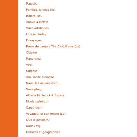
Parcelle
Familles, je vous like !
Isidore Isou
Above & Below
Vues artistiques
Forever Today
Essayages
Partie de cartes / The Card Game (La)
Objekto
Panorama
Viral
Surprise !
Ami, mode d’emploi
Nous, les œuvres d’art…
Sarcophagi
Alfreda Hitchcock & Sisters
Nicole callebaut
Carpe diem
Voyageur et son ombre (Le)
Ouïr le jamais vu
Nous / Wij
Histoires et géographies