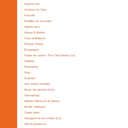
Voyons voir
Archives du futur
Parcelle
Familles, je vous like !
Isidore Isou
Above & Below
Vues artistiques
Forever Today
Essayages
Partie de cartes / The Card Game (La)
Objekto
Panorama
Viral
Surprise !
Ami, mode d’emploi
Nous, les œuvres d’art…
Sarcophagi
Alfreda Hitchcock & Sisters
Nicole callebaut
Carpe diem
Voyageur et son ombre (Le)
Ouïr le jamais vu