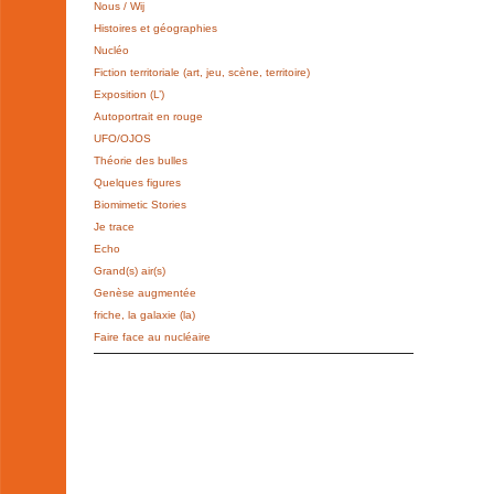
Nous / Wij
Histoires et géographies
Nucléo
Fiction territoriale (art, jeu, scène, territoire)
Exposition (L’)
Autoportrait en rouge
UFO/OJOS
Théorie des bulles
Quelques figures
Biomimetic Stories
Je trace
Echo
Grand(s) air(s)
Genèse augmentée
friche, la galaxie (la)
Faire face au nucléaire