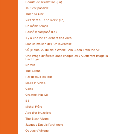
Beauté de l’exaltation (La)
Tout est possible
Three to One
Viet Nam au XXe siècle (Le)
En même temps
Passé recomposé (Le)
Il y a une vie en dehors des villes
Lmb (la maison de). Un inventaire
Où je suis, vu du ciel / Where I Am, Seen From the Air
Une image différente dans chaque œil / A Different Image in
Each Eye
En ville
The Sirens
Par-dessus les toits
Made in China
Coins
Greatest Hits (2)
B8
Michel Frère
Age d’or bruxellois
The Black Album
Jacques Dupuis l’architecte
Odeurs d’Afrique