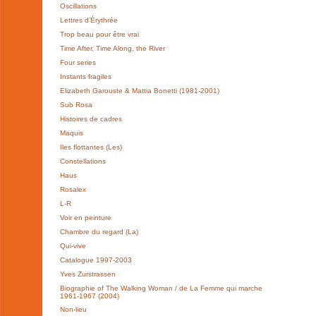
Oscillations
Lettres d’Érythrée
Trop beau pour être vrai
Time After, Time Along, the River
Four series
Instants fragiles
Elizabeth Garouste & Mattia Bonetti (1981-2001)
Sub Rosa
Histoires de cadres
Maquis
Iles flottantes (Les)
Constellations
Haus
Rosalex
L-R
Voir en peinture
Chambre du regard (La)
Qui-vive
Catalogue 1997-2003
Yves Zurstrassen
Biographie of The Walking Woman / de La Femme qui marche
1961-1967 (2004)
Non-lieu