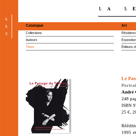
Catalogue
Art
Collections
Résidence
Auteurs
Expositio
Titres
Éditions d
Le Pas
Portrai
André 
248 pag
ISBN 9
25 €, 2
Rééditi
1995 et