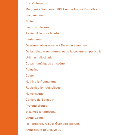
Eric Poitevin
Marguerite Yourcenar 193 Avenue Louise Bruxelles
Imaginer voir
Suite
Leçon sur le son
Petite pilule pour la folie
Iranian man
Dessine-moi un voyage / Draw me a journey
De la peinture en général et de la couleur en particulier
Ultieme hallucinatie
Corps numériques en scène
Palestine
Cover
Nothing is Permanent
Redistribution des pièces
Numéristique
Cahiers de Beyrouth
Profond silence
et la moëlle fabrique...
Living Colors
Ici... regarde. À quoi rêvent les statues
Architecture pour la vie (L’)