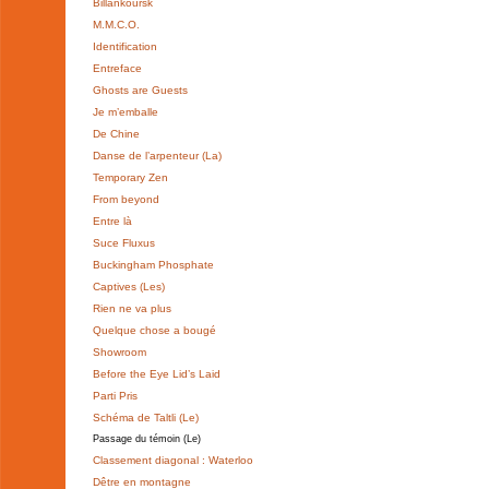
Billankoursk
M.M.C.O.
Identification
Entreface
Ghosts are Guests
Je m’emballe
De Chine
Danse de l’arpenteur (La)
Temporary Zen
From beyond
Entre là
Suce Fluxus
Buckingham Phosphate
Captives (Les)
Rien ne va plus
Quelque chose a bougé
Showroom
Before the Eye Lid’s Laid
Parti Pris
Schéma de Taltli (Le)
Passage du témoin (Le)
Classement diagonal : Waterloo
Dêtre en montagne