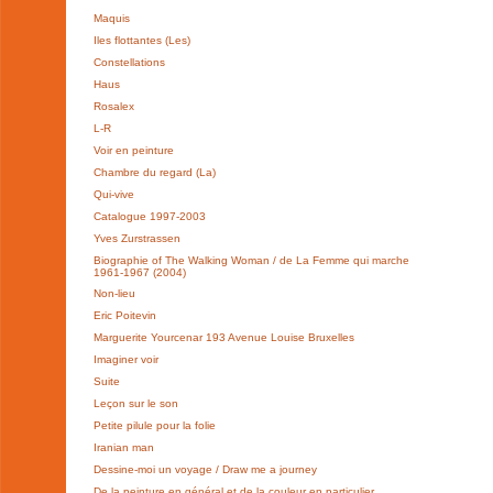
Maquis
Iles flottantes (Les)
Constellations
Haus
Rosalex
L-R
Voir en peinture
Chambre du regard (La)
Qui-vive
Catalogue 1997-2003
Yves Zurstrassen
Biographie of The Walking Woman / de La Femme qui marche
1961-1967 (2004)
Non-lieu
Eric Poitevin
Marguerite Yourcenar 193 Avenue Louise Bruxelles
Imaginer voir
Suite
Leçon sur le son
Petite pilule pour la folie
Iranian man
Dessine-moi un voyage / Draw me a journey
De la peinture en général et de la couleur en particulier