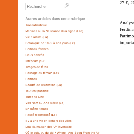
27 €, 2
Autres articles dans cette rubrique
Analyse
Transatlantique
Ferdina
Meninas ou la Naissance d’un signe (Las)
Patrimo
Vie d’artiste (La)
importa
Botanique de 1829 à nos jours (Le)
Portraits-fétiches
Lieux habités
Intérieurs jour
Tirages de têtes
Passage du témoin (Le)
Portraits
Beauté de l’exaltation (La)
Tout est possible
Three to One
Viet Nam au XXe siècle (Le)
En même temps
Passé recomposé (Le)
Il y a une vie en dehors des villes
Lmb (la maison de). Un inventaire
Où je suis, vu du ciel / Where I Am, Seen From the Air