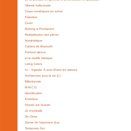
Ultieme hallucinatie
Corps numériques en scène
Palestine
Cover
Nothing is Permanent
Redistribution des pièces
Numéristique
Cahiers de Beyrouth
Profond silence
et la moëlle fabrique...
Living Colors
Ici... regarde. À quoi rêvent les statues
Architecture pour la vie (L’)
Billankoursk
M.M.C.O.
Identification
Entreface
Ghosts are Guests
Je m’emballe
De Chine
Danse de l’arpenteur (La)
Temporary Zen