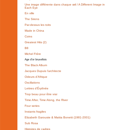
Une image différente dans chaque œil / A Different Image in
Each Eye
En ville
The Sirens
Par-dessus les toits
Made in China
Coins
Greatest Hits (2)
B8
Michel Frère
Age d’or bruxellois
The Black Album
Jacques Dupuis l’architecte
Odeurs d’Afrique
Oscillations
Lettres d’Érythrée
Trop beau pour être vrai
Time After, Time Along, the River
Four series
Instants fragiles
Elizabeth Garouste & Mattia Bonetti (1981-2001)
Sub Rosa
Histoires de cadres