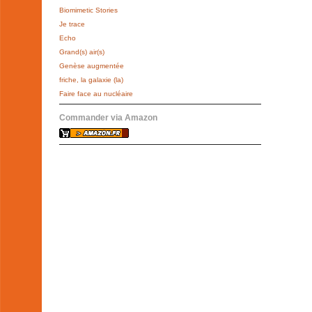
Biomimetic Stories
Je trace
Echo
Grand(s) air(s)
Genèse augmentée
friche, la galaxie (la)
Faire face au nucléaire
Commander via Amazon