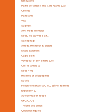
Essayages
Partie de cartes / The Card Game (La)
Objekto
Panorama
Viral
Surprise !
Ami, mode d’emploi
Nous, les œuvres d’art…
Sarcophagi
Alfreda Hitchcock & Sisters
Nicole callebaut
Carpe diem
Voyageur et son ombre (Le)
Ouïr le jamais vu
Nous / Wij
Histoires et géographies
Nucléo
Fiction territoriale (art, jeu, scène, territoire)
Exposition (L’)
Autoportrait en rouge
UFO/OJOS
Théorie des bulles
Quelques figures