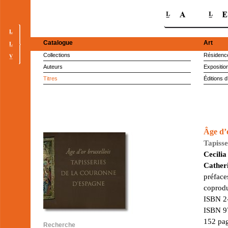
Catalogue
Art
Collections
Résidence
Auteurs
Expositio
Titres
Éditions d
Âge d’o
Tapiss
Cecili
Catheri
préface
coprodu
ISBN 2-
ISBN 97
152 pag
Recherche