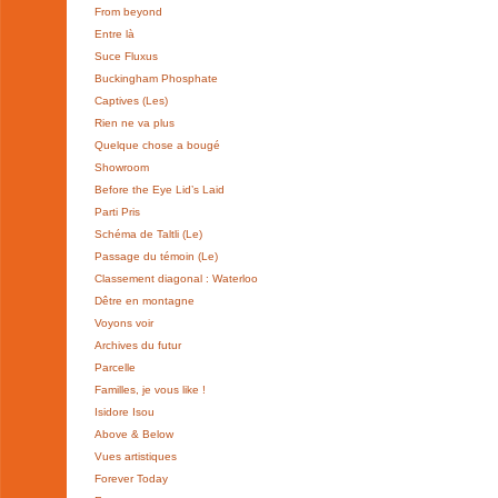
From beyond
Entre là
Suce Fluxus
Buckingham Phosphate
Captives (Les)
Rien ne va plus
Quelque chose a bougé
Showroom
Before the Eye Lid’s Laid
Parti Pris
Schéma de Taltli (Le)
Passage du témoin (Le)
Classement diagonal : Waterloo
Dêtre en montagne
Voyons voir
Archives du futur
Parcelle
Familles, je vous like !
Isidore Isou
Above & Below
Vues artistiques
Forever Today