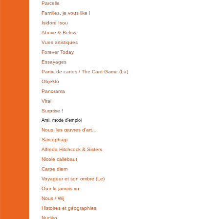
Parcelle
Familles, je vous like !
Isidore Isou
Above & Below
Vues artistiques
Forever Today
Essayages
Partie de cartes / The Card Game (La)
Objekto
Panorama
Viral
Surprise !
Ami, mode d’emploi
Nous, les œuvres d’art…
Sarcophagi
Alfreda Hitchcock & Sisters
Nicole callebaut
Carpe diem
Voyageur et son ombre (Le)
Ouïr le jamais vu
Nous / Wij
Histoires et géographies
Nucléo