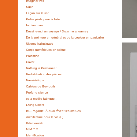
Imaginer voir
Suite
Leçon sur le son
Petite pilule pour la folie
Iranian man
Dessine-moi un voyage / Draw me a journey
De la peinture en général et de la couleur en particulier
Ultieme hallucinatie
Corps numériques en scène
Palestine
Cover
Nothing is Permanent
Redistribution des pièces
Numéristique
Cahiers de Beyrouth
Profond silence
et la moëlle fabrique...
Living Colors
Ici... regarde. À quoi rêvent les statues
Architecture pour la vie (L’)
Billankoursk
M.M.C.O.
Identification