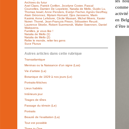
les nou
Archives du futur
Axel Claes, Patrick Corillon, Jocelyne Coster, Pascal
comme à
Courcelles, Damien De Lepeleire, Natalia de Mello, Guido Lu,
Thomas Israël, Anne Penders, Evelyn Fischer, Agnès Geoffray,
activit
Alain Géronnez, Myriam Hornard, Djos Janssens, Marin
Kasimir, Anne Lefebvre, Cécile Massart, Michel Moers, Xavier
en Belg
Noiret- Thomé, Jean-François Pirson, Sébastien Reuzé,
Laurence Skivée, Robert Suermondt, Walter Swennen, Daniel
d’être 
Walravens.
Familles, je vous like !
Natalia de Mello (1)
Natalia de Mello (2)
Relire le monde, relier les gens
Suce Fluxus
Autres articles dans cette rubrique
Transatlantique
Meninas ou la Naissance d’un signe (Las)
Vie d’artiste (La)
Botanique de 1829 à nos jours (Le)
Portraits-fétiches
Lieux habités
Intérieurs jour
Tirages de têtes
Passage du témoin (Le)
Portraits
Beauté de l’exaltation (La)
Tout est possible
Three to One