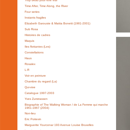
Trop beau pour être vrai
Time After, Time Along, the River
Four series
Instants fragiles
Elizabeth Garouste & Mattia Bonetti (1981-2001)
Sub Rosa
Histoires de cadres
Maquis
Iles flottantes (Les)
Constellations
Haus
Rosalex
L-R
Voir en peinture
Chambre du regard (La)
Qui-vive
Catalogue 1997-2003
Yves Zurstrassen
Biographie of The Walking Woman / de La Femme qui marche
1961-1967 (2004)
Non-lieu
Eric Poitevin
Marguerite Yourcenar 193 Avenue Louise Bruxelles