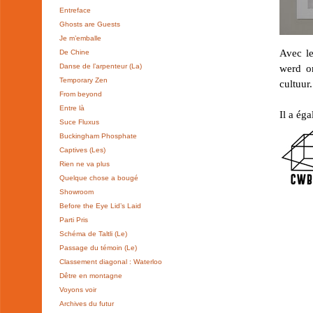
Entreface
Ghosts are Guests
Je m’emballe
Avec le
De Chine
Danse de l’arpenteur (La)
werd on
Temporary Zen
cultuur
From beyond
Entre là
Il a ég
Suce Fluxus
Buckingham Phosphate
Captives (Les)
Rien ne va plus
Quelque chose a bougé
Showroom
Before the Eye Lid’s Laid
Parti Pris
Schéma de Taltli (Le)
Passage du témoin (Le)
Classement diagonal : Waterloo
Dêtre en montagne
Voyons voir
Archives du futur