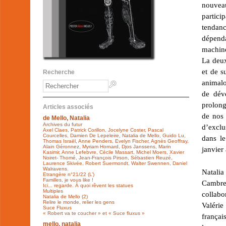
nouveau
partici
tendan
dépenda
machine
La deux
et de s
Recherche
animalo
de dév
prolong
Articles associés
de nos 
de Mello, Natalia
Archives du futur
d’exclu
Axel Claes, Patrick Corillon, Jocelyne Coster, Pascal
Courcelles, Damien De Lepeleire, Natalia de Mello, Guido Lu,
dans l
Thomas Israël, Anne Penders, Evelyn Fischer, Agnès Geoffray,
Alain Géronnez, Myriam Hornard, Djos Janssens, Marin
janvier
Kasimir, Anne Lefebvre, Cécile Massart, Michel Moers, Xavier
Noiret- Thomé, Jean-François Pirson, Sébastien Reuzé,
Laurence Skivée, Robert Suermondt, Walter Swennen, Daniel
Walravens.
Natalia
Etrangère n°21/22 (L’)
Familles, je vous like !
Cambre 
Ici... regarde. À quoi rêvent les statues
Multiples
collabo
Natalia de Mello (2)
Relire le monde, relier les gens
Valéri
Suce Fluxus
« Robert va te coucher » et « Suce fluxus »
françai
mello, natalia