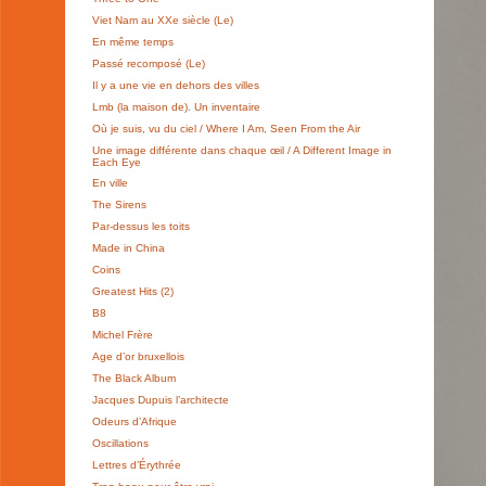
Viet Nam au XXe siècle (Le)
En même temps
Passé recomposé (Le)
Il y a une vie en dehors des villes
Lmb (la maison de). Un inventaire
Où je suis, vu du ciel / Where I Am, Seen From the Air
Une image différente dans chaque œil / A Different Image in
Each Eye
En ville
The Sirens
Par-dessus les toits
Made in China
Coins
Greatest Hits (2)
B8
Michel Frère
Age d’or bruxellois
The Black Album
Jacques Dupuis l’architecte
Odeurs d’Afrique
Oscillations
Lettres d’Érythrée