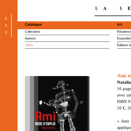
Catalogue
Art
Collections
Résidence
Auteurs
Expositio
Titres
Éditions d
Ami, m
Natalia
16 page
avec un
ISBN 9
10 €, 2
« Ami »
appliq