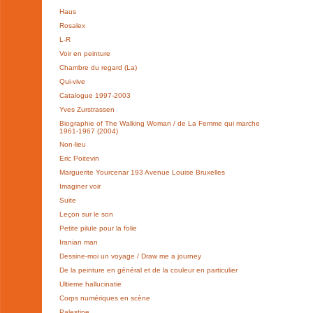
Haus
Rosalex
L-R
Voir en peinture
Chambre du regard (La)
Qui-vive
Catalogue 1997-2003
Yves Zurstrassen
Biographie of The Walking Woman / de La Femme qui marche
1961-1967 (2004)
Non-lieu
Eric Poitevin
Marguerite Yourcenar 193 Avenue Louise Bruxelles
Imaginer voir
Suite
Leçon sur le son
Petite pilule pour la folie
Iranian man
Dessine-moi un voyage / Draw me a journey
De la peinture en général et de la couleur en particulier
Ultieme hallucinatie
Corps numériques en scène
Palestine