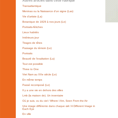
Autres articles dans cette rubrique
Transatlantique
Meninas ou la Naissance d’un signe (Las)
Vie d’artiste (La)
Botanique de 1829 à nos jours (Le)
Portraits-fétiches
Lieux habités
Intérieurs jour
Tirages de têtes
Passage du témoin (Le)
Portraits
Beauté de l’exaltation (La)
Tout est possible
Three to One
Viet Nam au XXe siècle (Le)
En même temps
Passé recomposé (Le)
Il y a une vie en dehors des villes
Lmb (la maison de). Un inventaire
Où je suis, vu du ciel / Where I Am, Seen From the Air
Une image différente dans chaque œil / A Different Image in
Each Eye
En ville