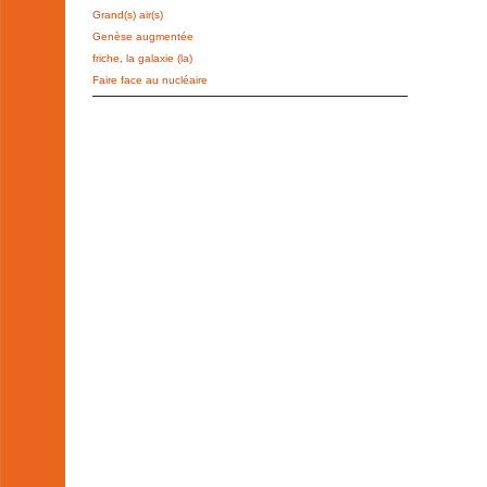
Grand(s) air(s)
Genèse augmentée
friche, la galaxie (la)
Faire face au nucléaire