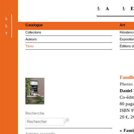
Catalogue
Art
Collections
Résidence
Auteurs
Expositio
Titres
Éditions d
Famille
Photos 
Daniel
Co-édit
80 page
ISBN 9
Recherche
20 €, 2
« Famil