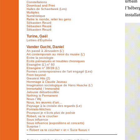
urbain
Constellations
Download and Print
l’hébe
Halles de Schaerbeek (Les)
Multiples
installa
Numéristique
Relire le monde, relier les gens
Sébastien Reuzé
Sébastien Reuzé
Sébastien Reuzé
Turine, Gaël
Lettres d’Érythrée
Vander Gucht, Daniel
An passé à Jérusalem (L’)
Art contemporain au miroir du musée (L’)
Ecrire la sociologie
Ecrits prématurés et troubles chroniques
Etrangère (L’) n° 60
Etrangère n° 38/39 (L’)
Formes contemporaines de l’art engagé (Les)
From beyond
Greatest Hits (2)
Hommage à Claude Javeau
Imagination sociologique de Hans Haacke (L’)
Immortalité / Immoralité
Jalousie débarbouillée
Nothing is Permanent
Nous / Wij
Nous, les œuvres d’art…
Paysage à la croisée des regards (Le)
Portraits-fétiches
Pourquoi je n’écris plus de poésie
Robert, va te coucher
Sous influence
Sous influence (expositions et concerts)
Surprise !
« Robert va te coucher » et « Suce fluxus »