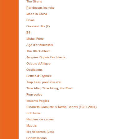
The Sirens
Par-dessus les toits
Made in China
Coins
Greatest Hits (2)
B8
Michel Frère
Age d’or bruxellois
The Black Album
Jacques Dupuis l’architecte
Odeurs d’Afrique
Oscillations
Lettres d’Érythrée
Trop beau pour être vrai
Time After, Time Along, the River
Four series
Instants fragiles
Elizabeth Garouste & Mattia Bonetti (1981-2001)
Sub Rosa
Histoires de cadres
Maquis
Iles flottantes (Les)
Constellations