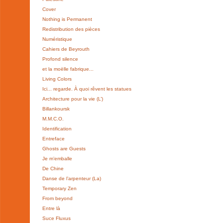
Cover
Nothing is Permanent
Redistribution des pièces
Numéristique
Cahiers de Beyrouth
Profond silence
et la moëlle fabrique...
Living Colors
Ici... regarde. À quoi rêvent les statues
Architecture pour la vie (L’)
Billankoursk
M.M.C.O.
Identification
Entreface
Ghosts are Guests
Je m’emballe
De Chine
Danse de l’arpenteur (La)
Temporary Zen
From beyond
Entre là
Suce Fluxus