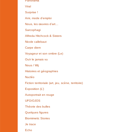
Panorama
Viral
Surprise !
Ami, mode d’emploi
Nous, les œuvres d’art…
Sarcophagi
Alfreda Hitchcock & Sisters
Nicole callebaut
Carpe diem
Voyageur et son ombre (Le)
Ouïr le jamais vu
Nous / Wij
Histoires et géographies
Nucléo
Fiction territoriale (art, jeu, scène, territoire)
Exposition (L’)
Autoportrait en rouge
UFO/OJOS
Théorie des bulles
Quelques figures
Biomimetic Stories
Je trace
Echo