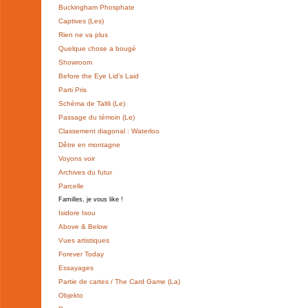
Buckingham Phosphate
Captives (Les)
Rien ne va plus
Quelque chose a bougé
Showroom
Before the Eye Lid’s Laid
Parti Pris
Schéma de Taltli (Le)
Passage du témoin (Le)
Classement diagonal : Waterloo
Dêtre en montagne
Voyons voir
Archives du futur
Parcelle
Familles, je vous like !
Isidore Isou
Above & Below
Vues artistiques
Forever Today
Essayages
Partie de cartes / The Card Game (La)
Objekto