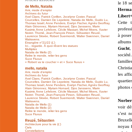
Articles associés
le 18 s
de Mello, Natalia
Herman
Ami, mode d’emploi
Archives du futur
Libert
Axel Claes, Patrick Corillon, Jocelyne Coster, Pascal
Courcelles, Damien De Lepeleire, Natalia de Mello, Guido Lu,
Cette 
Thomas Israël, Anne Penders, Evelyn Fischer, Agnès Geoffray,
Alain Géronnez, Myriam Hornard, Djos Janssens, Marin
profess
Kasimir, Anne Lefebvre, Cécile Massart, Michel Moers, Xavier
Noiret- Thomé, Jean-François Pirson, Sébastien Reuzé,
à poser
Laurence Skivée, Robert Suermondt, Walter Swennen, Daniel
Walravens.
albums 
Etrangère n°21/22 (L’)
Ici... regarde. À quoi rêvent les statues
Gucht
,
Multiples
Natalia de Mello (2)
société
Relire le monde, relier les gens
Suce Fluxus
famille
« Robert va te coucher » et « Suce fluxus »
Christi
mello, natalia
Ami, mode d’emploi
les affi
Archives du futur
Axel Claes, Patrick Corillon, Jocelyne Coster, Pascal
quartie
Courcelles, Damien De Lepeleire, Natalia de Mello, Guido Lu,
Thomas Israël, Anne Penders, Evelyn Fischer, Agnès Geoffray,
photos 
Alain Géronnez, Myriam Hornard, Djos Janssens, Marin
Kasimir, Anne Lefebvre, Cécile Massart, Michel Moers, Xavier
Noiret- Thomé, Jean-François Pirson, Sébastien Reuzé,
Laurence Skivée, Robert Suermondt, Walter Swennen, Daniel
Norber
Walravens.
Natalia de Mello (1)
voir dé
Natalia de Mello (2)
Relire le monde, relier les gens
s’est n
Suce Fluxus
Bruxel
Reuzé, Sébastien
Architecture pour la vie (L’)
noyau f
Ciels
Constellations