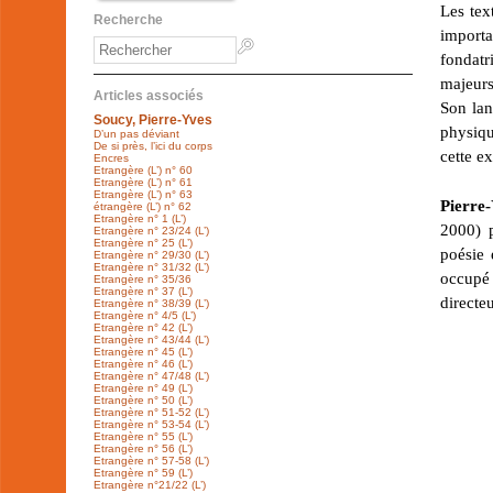
Les tex
Recherche
importa
fondatr
majeurs
Articles associés
Son lan
Soucy, Pierre-Yves
physiqu
D’un pas déviant
De si près, l’ici du corps
cette e
Encres
Etrangère (L’) n° 60
Etrangère (L’) n° 61
Etrangère (L’) n° 63
Pierre
étrangère (L’) n° 62
Etrangère n° 1 (L’)
2000) p
Etrangère n° 23/24 (L’)
Etrangère n° 25 (L’)
poésie 
Etrangère n° 29/30 (L’)
Etrangère n° 31/32 (L’)
occupé 
Etrangère n° 35/36
Etrangère n° 37 (L’)
directe
Etrangère n° 38/39 (L’)
Etrangère n° 4/5 (L’)
Etrangère n° 42 (L’)
Etrangère n° 43/44 (L’)
Etrangère n° 45 (L’)
Etrangère n° 46 (L’)
Etrangère n° 47/48 (L’)
Etrangère n° 49 (L’)
Etrangère n° 50 (L’)
Etrangère n° 51-52 (L’)
Etrangère n° 53-54 (L’)
Etrangère n° 55 (L’)
Etrangère n° 56 (L’)
Etrangère n° 57-58 (L’)
Etrangère n° 59 (L’)
Etrangère n°21/22 (L’)