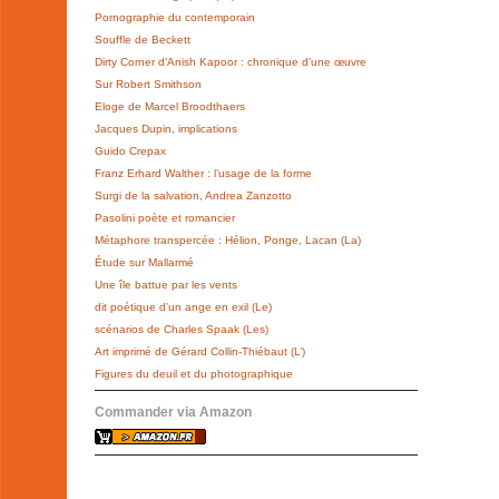
Pornographie du contemporain
Souffle de Beckett
Dirty Corner d’Anish Kapoor : chronique d’une œuvre
Sur Robert Smithson
Eloge de Marcel Broodthaers
Jacques Dupin, implications
Guido Crepax
Franz Erhard Walther : l’usage de la forme
Surgi de la salvation, Andrea Zanzotto
Pasolini poète et romancier
Métaphore transpercée : Hélion, Ponge, Lacan (La)
Étude sur Mallarmé
Une île battue par les vents
dit poétique d’un ange en exil (Le)
scénarios de Charles Spaak (Les)
Art imprimé de Gérard Collin-Thiébaut (L’)
Figures du deuil et du photographique
Commander via Amazon