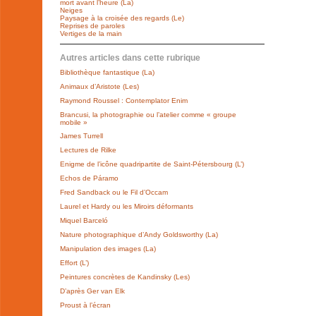
mort avant l’heure (La)
Neiges
Paysage à la croisée des regards (Le)
Reprises de paroles
Vertiges de la main
Autres articles dans cette rubrique
Bibliothèque fantastique (La)
Animaux d’Aristote (Les)
Raymond Roussel : Contemplator Enim
Brancusi, la photographie ou l’atelier comme « groupe
mobile »
James Turrell
Lectures de Rilke
Enigme de l’icône quadripartite de Saint-Pétersbourg (L’)
Echos de Páramo
Fred Sandback ou le Fil d’Occam
Laurel et Hardy ou les Miroirs déformants
Miquel Barceló
Nature photographique d’Andy Goldsworthy (La)
Manipulation des images (La)
Effort (L’)
Peintures concrètes de Kandinsky (Les)
D’après Ger van Elk
Proust à l’écran