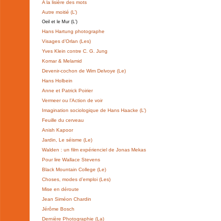
A la lisière des mots
Autre moitié (L’)
Oeil et le Mur (L’)
Hans Hartung photographe
Visages d’Orlan (Les)
Yves Klein contre C. G. Jung
Komar & Melamid
Devenir-cochon de Wim Delvoye (Le)
Hans Holbein
Anne et Patrick Poirier
Vermeer ou l’Action de voir
Imagination sociologique de Hans Haacke (L’)
Feuille du cerveau
Anish Kapoor
Jardin, Le séisme (Le)
Walden : un film expérienciel de Jonas Mekas
Pour lire Wallace Stevens
Black Mountain College (Le)
Choses, modes d’emploi (Les)
Mise en déroute
Jean Siméon Chardin
Jérôme Bosch
Dernière Photographie (La)