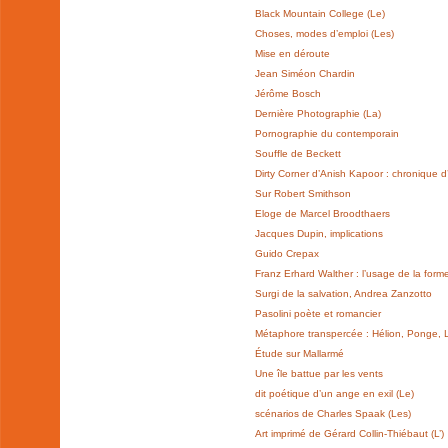
Black Mountain College (Le)
Choses, modes d’emploi (Les)
Mise en déroute
Jean Siméon Chardin
Jérôme Bosch
Dernière Photographie (La)
Pornographie du contemporain
Souffle de Beckett
Dirty Corner d’Anish Kapoor : chronique 
Sur Robert Smithson
Eloge de Marcel Broodthaers
Jacques Dupin, implications
Guido Crepax
Franz Erhard Walther : l’usage de la form
Surgi de la salvation, Andrea Zanzotto
Pasolini poète et romancier
Métaphore transpercée : Hélion, Ponge, 
Étude sur Mallarmé
Une île battue par les vents
dit poétique d’un ange en exil (Le)
scénarios de Charles Spaak (Les)
Art imprimé de Gérard Collin-Thiébaut (L’)