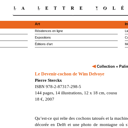
Art
I
Résidences en ligne
Li
Expositions
Co
Éditions d’art
M
Collection « Pali
Le Devenir-cochon de Wim Delvoye
Pierre Sterckx
ISBN 978-2-87317-298-5
144 pages, 14 illustrations, 12 x 18 cm, cousu
18 €, 2007
Qu’est-ce qui relie des cochons tatoués et la machi
décorée en Delft et une photo de montagne où s’i