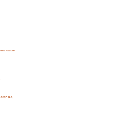
d’une œuvre
e
Lacan (La)