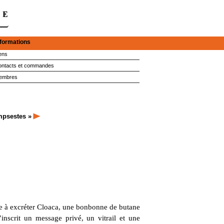
nformations
ens
ntacts et commandes
embres
mpsestes »
ne à excréter Cloaca, une bonbonne de butane
nscrit un message privé, un vitrail et une