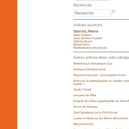
Recherche
Articles associés
Sterckx, Pierre
Hans Holbein
Jean Siméon Chardin
Jérôme Bosch
Michel Frère
Redistribution des pièces
Autres articles dans cette rubriqu
Bibliothèque fantastique (La)
Animaux d’Aristote (Les)
Raymond Roussel : Contemplator Enim
Brancusi, la photographie ou l’atelier co
mobile »
James Turrell
Lectures de Rilke
Enigme de l’icône quadripartite de Saint-P
Echos de Páramo
Fred Sandback ou le Fil d’Occam
Laurel et Hardy ou les Miroirs déformants
Miquel Barceló