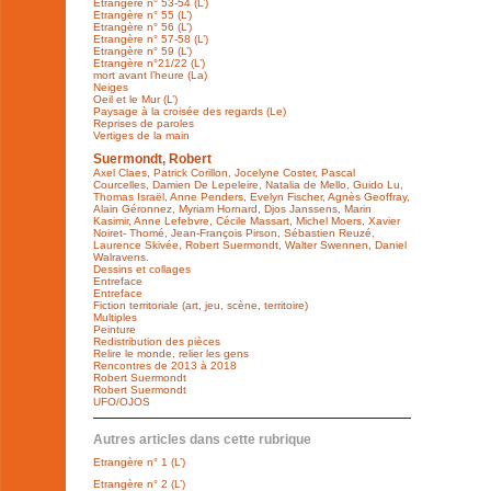
Etrangère n° 53-54 (L’)
Etrangère n° 55 (L’)
Etrangère n° 56 (L’)
Etrangère n° 57-58 (L’)
Etrangère n° 59 (L’)
Etrangère n°21/22 (L’)
mort avant l’heure (La)
Neiges
Oeil et le Mur (L’)
Paysage à la croisée des regards (Le)
Reprises de paroles
Vertiges de la main
Suermondt, Robert
Axel Claes, Patrick Corillon, Jocelyne Coster, Pascal
Courcelles, Damien De Lepeleire, Natalia de Mello, Guido Lu,
Thomas Israël, Anne Penders, Evelyn Fischer, Agnès Geoffray,
Alain Géronnez, Myriam Hornard, Djos Janssens, Marin
Kasimir, Anne Lefebvre, Cécile Massart, Michel Moers, Xavier
Noiret- Thomé, Jean-François Pirson, Sébastien Reuzé,
Laurence Skivée, Robert Suermondt, Walter Swennen, Daniel
Walravens.
Dessins et collages
Entreface
Entreface
Fiction territoriale (art, jeu, scène, territoire)
Multiples
Peinture
Redistribution des pièces
Relire le monde, relier les gens
Rencontres de 2013 à 2018
Robert Suermondt
Robert Suermondt
UFO/OJOS
Autres articles dans cette rubrique
Etrangère n° 1 (L’)
Etrangère n° 2 (L’)