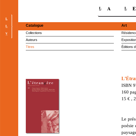
Catalogue
Art
Collections
Résidence
Auteurs
Expositio
Titres
Éditions d
L’Étra
ISBN 9
160 pag
15 € , 
Le pré
poésie 
paysage