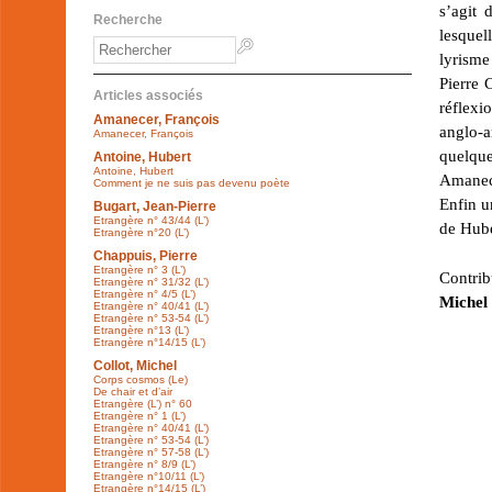
s’agit 
Recherche
lesquel
lyrisme
Pierre 
Articles associés
réflexi
Amanecer, François
anglo-
Amanecer, François
quelque
Antoine, Hubert
Antoine, Hubert
Amanece
Comment je ne suis pas devenu poète
Enfin u
Bugart, Jean-Pierre
Etrangère n° 43/44 (L’)
de Hube
Etrangère n°20 (L’)
Chappuis, Pierre
Etrangère n° 3 (L’)
Contri
Etrangère n° 31/32 (L’)
Etrangère n° 4/5 (L’)
Michel 
Etrangère n° 40/41 (L’)
Etrangère n° 53-54 (L’)
Etrangère n°13 (L’)
Etrangère n°14/15 (L’)
Collot, Michel
Corps cosmos (Le)
De chair et d’air
Etrangère (L’) n° 60
Etrangère n° 1 (L’)
Etrangère n° 40/41 (L’)
Etrangère n° 53-54 (L’)
Etrangère n° 57-58 (L’)
Etrangère n° 8/9 (L’)
Etrangère n°10/11 (L’)
Etrangère n°14/15 (L’)