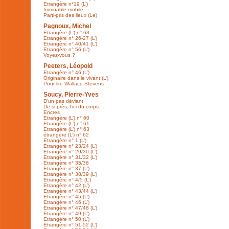
Etrangère n°19 (L’)
Immuable mobile
Parti-pris des lieux (Le)
Pagnoux, Michel
Etrangère (L’) n° 63
Etrangère n° 26-27 (L’)
Etrangère n° 40/41 (L’)
Etrangère n° 56 (L’)
Voyez-vous ?
Peeters, Léopold
Etrangère n° 46 (L’)
Originaire dans le vivant (L’)
Pour lire Wallace Stevens
Soucy, Pierre-Yves
D’un pas déviant
De si près, l’ici du corps
Encres
Etrangère (L’) n° 60
Etrangère (L’) n° 61
Etrangère (L’) n° 63
étrangère (L’) n° 62
Etrangère n° 1 (L’)
Etrangère n° 23/24 (L’)
Etrangère n° 29/30 (L’)
Etrangère n° 31/32 (L’)
Etrangère n° 35/36
Etrangère n° 37 (L’)
Etrangère n° 38/39 (L’)
Etrangère n° 4/5 (L’)
Etrangère n° 42 (L’)
Etrangère n° 43/44 (L’)
Etrangère n° 45 (L’)
Etrangère n° 46 (L’)
Etrangère n° 47/48 (L’)
Etrangère n° 49 (L’)
Etrangère n° 50 (L’)
Etrangère n° 51-52 (L’)