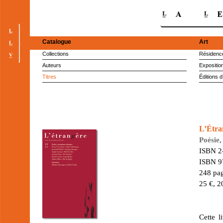
Catalogue
Art
Collections
Résidence
Auteurs
Expositio
Titres
Éditions d
L’Étra
Poésie,
ISBN 2
ISBN 9
248 pag
25 €, 2
Cette l