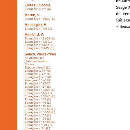
un aut
Loizeau, Sophie
Serge 
Etrangère (L’) n° 63
de ver
Martin, S.
Etrangère n° 29/30 (L’)
Réflex
Messagier, M.
« Sensa
Etrangère n° 4/5 (L’)
Michel, J.-P.
Etrangère n° 31/32 (L’)
Etrangère n° 4/5 (L’)
Etrangère n°14/15 (L’)
Etrangère n°21/22 (L’)
Soucy, Pierre-Yves
Art abstrait (L’)
D’un pas déviant
Encres
Espace dérobé (L’)
Etrangère (L’) n° 60
Etrangère (L’) n° 61
Etrangère (L’) n° 63
étrangère (L’) n° 62
Etrangère n° 35/36
Etrangère n° 37 (L’)
Etrangère n° 38/39 (L’)
Etrangère n° 4/5 (L’)
Etrangère n° 43/44 (L’)
Etrangère n° 45 (L’)
Etrangère n° 46 (L’)
Etrangère n° 50 (L’)
Etrangère n° 51-52 (L’)
Etrangère n° 53-54 (L’)
Etrangère n° 55 (L’)
Etrangère n° 56 (L’)
Etrangère n° 57-58 (L’)
Etrangère n° 8/9 (L’)
Etrangère n°13 (L’)