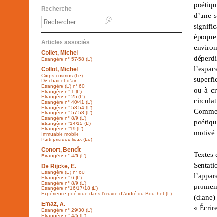
poétiqu
Recherche
d’une s
signifi
époque
Articles associés
environ
Collet, Michel
déperdi
Etrangère n° 57-58 (L’)
l’espac
Collot, Michel
Corps cosmos (Le)
superfi
De chair et d’air
Etrangère (L’) n° 60
ou à cr
Etrangère n° 1 (L’)
Etrangère n° 25 (L’)
circul
Etrangère n° 40/41 (L’)
Etrangère n° 53-54 (L’)
Comment
Etrangère n° 57-58 (L’)
Etrangère n° 8/9 (L’)
poétiqu
Etrangère n°14/15 (L’)
Etrangère n°19 (L’)
motivé 
Immuable mobile
Parti-pris des lieux (Le)
Conort, Benoît
Textes 
Etrangère n° 4/5 (L’)
Sentat
De Rijcke, E.
Etrangère (L’) n° 60
l’appa
Etrangère n° 6 (L’)
Etrangère n° 8/9 (L’)
promena
Etrangère n°16/17/18 (L’)
Expérience poétique dans l’œuvre d’André du Bouchet (L’)
(diane
Emaz, A.
« Écrir
Etrangère n° 29/30 (L’)
Etrangère n° 4/5 (L’)