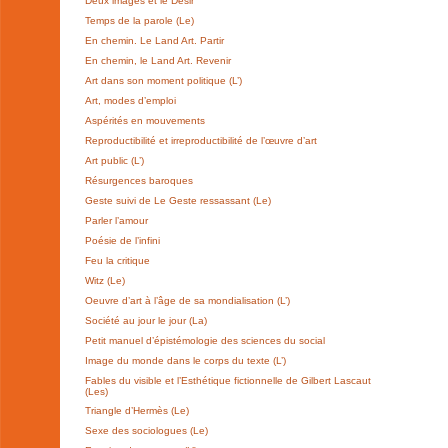
Deux images et le Désir
Temps de la parole (Le)
En chemin. Le Land Art. Partir
En chemin, le Land Art. Revenir
Art dans son moment politique (L’)
Art, modes d’emploi
Aspérités en mouvements
Reproductibilité et irreproductibilité de l’œuvre d’art
Art public (L’)
Résurgences baroques
Geste suivi de Le Geste ressassant (Le)
Parler l’amour
Poésie de l’infini
Feu la critique
Witz (Le)
Oeuvre d’art à l’âge de sa mondialisation (L’)
Société au jour le jour (La)
Petit manuel d’épistémologie des sciences du social
Image du monde dans le corps du texte (L’)
Fables du visible et l’Esthétique fictionnelle de Gilbert Lascaut
(Les)
Triangle d’Hermès (Le)
Sexe des sociologues (Le)