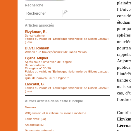
plaindr
Recherche
l’Unive
consid
étudian
Articles associés
pour pa
Eizykman, B.
sphères
Du vandalisme
Fables du visible et l’Esthétique fictionnelle de Gilbert Lascaut
neuvièm
(Les)
pourtan
Duval, Romain
Walden : un film expérienciel de Jonas Mekas
rappell
Egana, Miguel
Aujour
Après coup : l’invention de l’origine
Du vandalisme
publica
Etrangère n° 35/36
Fables du visible et l’Esthétique fictionnelle de Gilbert Lascaut
l’intér
(Les)
Quoi de nouveau sur L’Origine ?
bande d
Lascault, G.
mais su
Fables du visible et l’Esthétique fictionnelle de Gilbert Lascaut
(Les)
cas, d’
l’ordre
Autres articles dans cette rubrique
Mesures
Contrib
Wittgenstein et la critique du monde moderne
Eizykma
Fable vraie (La)
Lécroa
Art abstrait (L’)
Perspective dépravée