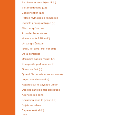
Architecture au subjonctif (L’)
Vie anecdotique (La)
Condensation (La)
Petites mythologies flamandes
Invisible photographique (L’)
Criez, et qu’on crie !
Accorder les écritures
Humour et le Bâillon (L’)
Un sang d’écrivain
Israël, je t’aime, moi non plus
De la perplexité
Originaire dans le vivant (L’)
Pourquoi la performance ?
Odeur de l’art (L’)
Quand l’économie nous est contée
Leçon des choses (La)
Regards sur le paysage urbain
Des cris dans les arts plastiques
Agencer des sons
Sexuation sans le genre (La)
Sujets sensibles
Espace vertical (L’)