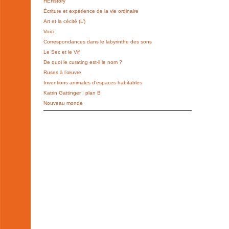
HERstory
Écriture et expérience de la vie ordinaire
Art et la cécité (L’)
Voici
Correspondances dans le labyrinthe des sons
Le Sec et le Vif
De quoi le curating est-il le nom ?
Ruses à l’œuvre
Inventions animales d’espaces habitables
Katrin Gattinger : plan B
Nouveau monde