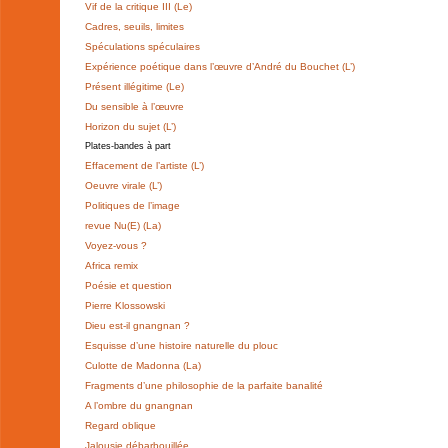
Vif de la critique III (Le)
Cadres, seuils, limites
Spéculations spéculaires
Expérience poétique dans l’œuvre d’André du Bouchet (L’)
Présent illégitime (Le)
Du sensible à l’œuvre
Horizon du sujet (L’)
Plates-bandes à part
Effacement de l’artiste (L’)
Oeuvre virale (L’)
Politiques de l’image
revue Nu(E) (La)
Voyez-vous ?
Africa remix
Poésie et question
Pierre Klossowski
Dieu est-il gnangnan ?
Esquisse d’une histoire naturelle du plouc
Culotte de Madonna (La)
Fragments d’une philosophie de la parfaite banalité
A l’ombre du gnangnan
Regard oblique
Jalousie débarbouillée