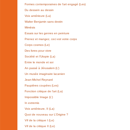
Formes contemporaines de l’art engagé (Les)
Du dessein au dessin
Voix antérieure (La)
Walter Benjamin sans destin
Mimèsis
Essais sur les genres en peinture
Prenez et mangez, ceci est votre corps
Corps cosmos (Le)
Des livres pour vivre
Société et l’Utopie (La)
Entre le monde et soi
An passé à Jérusalem (L’)
Un musée imaginaire lacanien
Jean-Michel Reynard
Paupières coupées (Les)
Fonction critique de l’art (La)
Impossible Image (L’)
In extremis
Voix antérieure, II (La)
Quoi de nouveau sur L’Origine ?
Vif de la critique I (Le)
Vif de la critique II (Le)