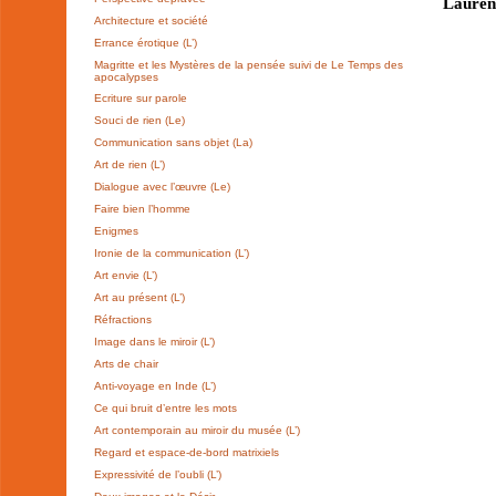
Lauren
Architecture et société
Errance érotique (L’)
Magritte et les Mystères de la pensée suivi de Le Temps des
apocalypses
Ecriture sur parole
Souci de rien (Le)
Communication sans objet (La)
Art de rien (L’)
Dialogue avec l’œuvre (Le)
Faire bien l’homme
Enigmes
Ironie de la communication (L’)
Art envie (L’)
Art au présent (L’)
Réfractions
Image dans le miroir (L’)
Arts de chair
Anti-voyage en Inde (L’)
Ce qui bruit d’entre les mots
Art contemporain au miroir du musée (L’)
Regard et espace-de-bord matrixiels
Expressivité de l’oubli (L’)