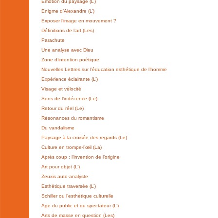
Emotion du paysage (L’)
Enigme d’Alexandre (L’)
Exposer l’image en mouvement ?
Définitions de l’art (Les)
Parachute
Une analyse avec Dieu
Zone d’intention poétique
Nouvelles Lettres sur l’éducation esthétique de l’homme
Expérience éclairante (L’)
Visage et vélocité
Sens de l’indécence (Le)
Retour du réel (Le)
Résonances du romantisme
Du vandalisme
Paysage à la croisée des regards (Le)
Culture en trompe-l’œil (La)
Après coup : l’invention de l’origine
Art pour objet (L’)
Zeuxis auto-analyste
Esthétique traversée (L’)
Schiller ou l’esthétique culturelle
Age du public et du spectateur (L’)
Arts de masse en question (Les)