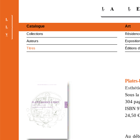
Catalogue
Art
Collections
Résidence
Auteurs
Expositio
Titres
Éditions d
Plates
Esthéti
Sous la
304 pag
ISBN 9
24,50 
Au débu