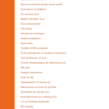
Nous ne sommes jamais assez poète
Spectateur et politique
Un art pour tous
Matière réveillée (La)
De la retraduction
City Sonic
Aborder les bordures
Projets artistiques
Hors-cadre
Théâtre & Réconciliation
Ecrits prématurés et troubles chroniques
Voix antérieure, III (La)
Puzzle métaphysique de Habermas (Le)
We porn
Images interactives
Faire la cité
Interprétation à l’œuvre (L’)
Marcheuses au bord du gouffre
Sentiment du monde (Le)
bruit éprouvant (au cinéma) (Le)
Luc et Christian Boltanski
Bis repetita