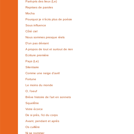
Parti-pris des lieux (Le)
Reprises de paroles
Mocha
Pourquoi je n’écris plus de poésie
Sous influence
Côté ciel
Nous sommes presque réels
D’un pas déviant
A propos de tout et surtout de rien
Ecriture première
Pays (Le)
Silentiaire
Comme une neige d’avril
Fortune
Le moins du monde
O, l’oeuf
Brève histoire de l’art en sonnets
Squelêtre
Votre écorce
De si près, l’ici du corps
Avant, pendant et après
Os cuillère
Ni se nommer