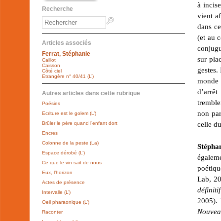
à incis
Recherche
vient a
dans ce
(et au 
Articles associés
conjugué
Ferrat, Stéphanie
sur pla
Caillot
Caisson
gestes. 
Côté ciel
Etrangère n° 40/41 (L’)
monde q
d’arrêt
Autres articles dans cette rubrique
tremble
Poésies
non par
Ecriture est le golem (L’)
celle d
Brûler le père quand l’enfant dort
Encres
Colonne de la peste (La)
Stépha
Espace dérobé (L’)
égaleme
Ce que le vin sait de nous
poétiqu
Eux, l’horizon
Lab, 2
Actes de présence
définitif
Intervalle (L’)
2005). 
Oeil pharaonique (L’)
Nouvea
Raconter