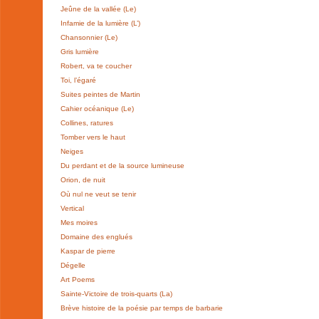
Jeûne de la vallée (Le)
Infamie de la lumière (L’)
Chansonnier (Le)
Gris lumière
Robert, va te coucher
Toi, l’égaré
Suites peintes de Martin
Cahier océanique (Le)
Collines, ratures
Tomber vers le haut
Neiges
Du perdant et de la source lumineuse
Orion, de nuit
Où nul ne veut se tenir
Vertical
Mes moires
Domaine des englués
Kaspar de pierre
Dégelle
Art Poems
Sainte-Victoire de trois-quarts (La)
Brève histoire de la poésie par temps de barbarie