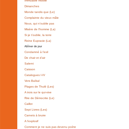
Immuable mobile
Dimanches
Monde tandis que (Le)
Complainte du vieux mâle
Nous, qui n’oublie pas
Misère de l’homme (La)
Si je t’oublie, la terre
Reine Eupraxie (La)
Abîmer de jour
Condamné à l’exil
De chair et d’air
Salerni
Caisson
Catalogues I-IV
Vers Baïkal
Plages de Thulé (Les)
A trois sur le qui-vive
Rire de Démocrite (Le)
Caillot
Sept Livres (Les)
Carnets à bruire
A l’explosif
Comment je ne suis pas devenu poète