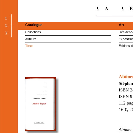
Catalogue
Art
Collections
Résidence
Auteurs
Expositio
Titres
Éditions d
Abîmer
Stépha
ISBN 2
ISBN 9
112 pag
16 €, 2
Abîmer 