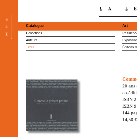
Catalogue
Art
Collections
Résidence
Auteurs
Expositio
Titres
Éditions d
Comme 
20 ans 
co-édit
ISBN 2
ISBN 9
144 pag
14,50 €