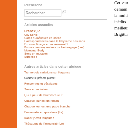
Cet ouv
Recherche
demain. 
la mult
inédits
Articles associés
meilleu
Franck, P.
Brigitti
City Sonic
Corps numériques en scène
Correspondances dans le labyrinthe des sons
Exposer l’image en mouvement ?
Formes contemporaines de l’art engagé (Les)
Memento Body
Sons en mutation
Surprise !
Autres articles dans cette rubrique
Trente-trois variations sur l’urgence
Comme le présent promet
Rencontres et décalages
Sons en mutation
Qui a peur de l’architecture ?
Chaque jour est un roman
Chaque jour est une page blanche
Démocratie en questions (La)
Kanar y croit toujours !
Thésaurus de l’immensité (Le)