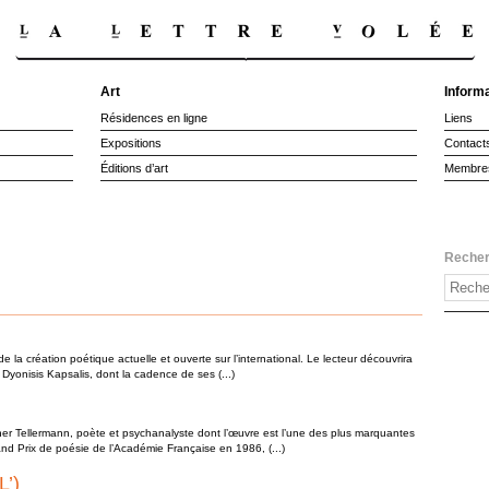
Art
Inform
Résidences en ligne
Liens
Expositions
Contact
Éditions d’art
Membre
Reche
 la création poétique actuelle et ouverte sur l’international. Le lecteur découvrira
c Dyonisis Kapsalis, dont la cadence de ses (...)
her Tellermann, poète et psychanalyste dont l’œuvre est l’une des plus marquantes
nd Prix de poésie de l’Académie Française en 1986, (...)
L’)