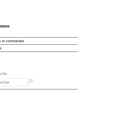
ations
s et commandes
s
rche