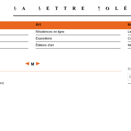
Art
I
Résidences en ligne
Li
Expositions
Co
Éditions d’art
M
M
R
es)