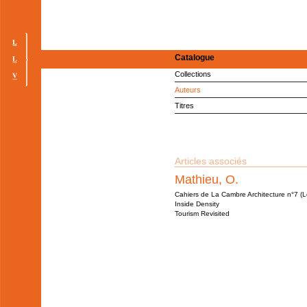
Catalogue
Collections
Auteurs
Titres
Articles associés
Mathieu, O.
Cahiers de La Cambre Architecture n°7 (L
Inside Density
Tourism Revisited