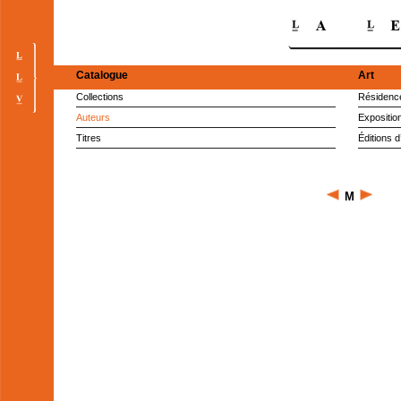
Catalogue
Art
Collections
Résidence
Auteurs
Expositio
Titres
Éditions d
M