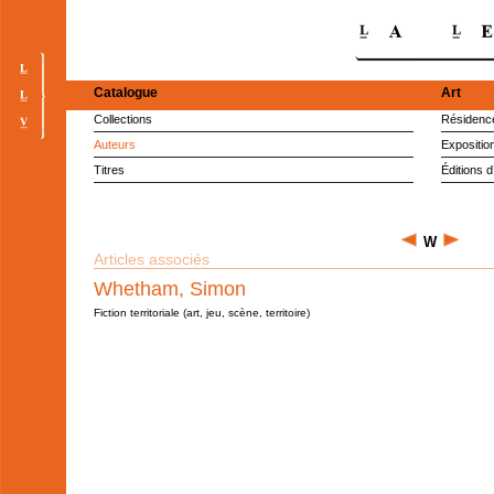
Catalogue
Art
Collections
Résidence
Auteurs
Expositio
Titres
Éditions d
W
Articles associés
Whetham, Simon
Fiction territoriale (art, jeu, scène, territoire)