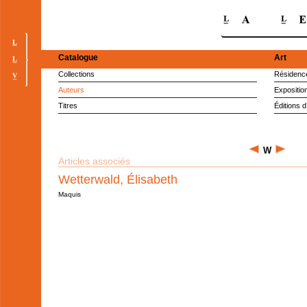
Catalogue
Art
Collections
Résidence
Auteurs
Expositio
Titres
Éditions d
W
Articles associés
Wetterwald, Élisabeth
Maquis