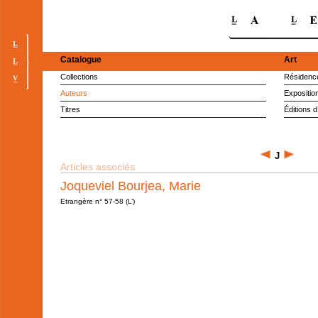
Catalogue
Art
Collections
Résidence
Auteurs
Expositio
Titres
Éditions d
J
Articles associés
Joqueviel Bourjea, Marie
Etrangère n° 57-58 (L’)