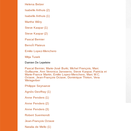
Helena Belzer
Isabelle Arthuis (2)
Isabelle Arthuis (1)
Marthe Wéry
Steve Kaspar (1)
Steve Kaspar (2)
Pascal Bernier
Benoît Plateus
Emilio Lopez-Menchero
Mitja Tusek
Damien De Lepeleire
Pascal Bernier, Marie-José Burki, Michel François, Marc
Guillaume, Ann Veronica Janssens, Steve Kaspar, Patricia et
Marie-France Martin, Emilio Lopez-Menchero, Marc M.C.
Octave, Jean-François Octave, Dominique Thirion, Vera
Weisgerber
Philippe Seynaeve
Agnès Geoffray (1)
Anne Penders (1)
Anne Penders (2)
Anne Penders (3)
Robert Suermondt
Jean-François Octave
Natalia de Mello (1)