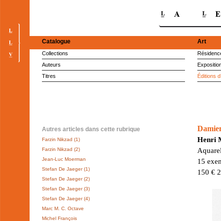
Catalogue
Art
Collections
Résidence
Auteurs
Expositio
Titres
Éditions d
Damien
Autres articles dans cette rubrique
Henri 
Farzin Nikzad (1)
Farzin Nikzad (2)
Aquarel
Jean-Luc Moerman
15 exem
Stefan De Jaeger (1)
150 € 
Stefan De Jaeger (2)
Stefan De Jaeger (3)
Stefan De Jaeger (4)
Marc M. C. Octave
Michel François