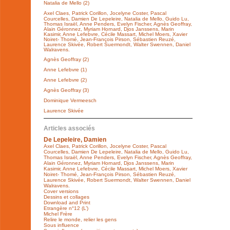
Natalia de Mello (2)
Axel Claes, Patrick Corillon, Jocelyne Coster, Pascal
Courcelles, Damien De Lepeleire, Natalia de Mello, Guido Lu,
Thomas Israël, Anne Penders, Evelyn Fischer, Agnès Geoffray,
Alain Géronnez, Myriam Hornard, Djos Janssens, Marin
Kasimir, Anne Lefebvre, Cécile Massart, Michel Moers, Xavier
Noiret- Thomé, Jean-François Pirson, Sébastien Reuzé,
Laurence Skivée, Robert Suermondt, Walter Swennen, Daniel
Walravens.
Agnès Geoffray (2)
Anne Lefebvre (1)
Anne Lefebvre (2)
Agnès Geoffray (3)
Dominique Vermeesch
Laurence Skivée
Articles associés
De Lepeleire, Damien
Axel Claes, Patrick Corillon, Jocelyne Coster, Pascal
Courcelles, Damien De Lepeleire, Natalia de Mello, Guido Lu,
Thomas Israël, Anne Penders, Evelyn Fischer, Agnès Geoffray,
Alain Géronnez, Myriam Hornard, Djos Janssens, Marin
Kasimir, Anne Lefebvre, Cécile Massart, Michel Moers, Xavier
Noiret- Thomé, Jean-François Pirson, Sébastien Reuzé,
Laurence Skivée, Robert Suermondt, Walter Swennen, Daniel
Walravens.
Cover versions
Dessins et collages
Download and Print
Etrangère n°12 (L’)
Michel Frère
Relire le monde, relier les gens
Sous influence