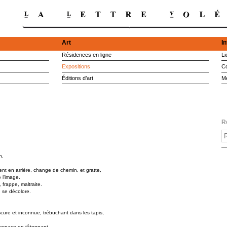
Art
I
Résidences en ligne
Li
Expositions
Co
Éditions d’art
M
R
n.
ient en arrière, change de chemin, et gratte,
e l’image.
frappe, maltraite.
 se décolore.
scure et inconnue, trébuchant dans les tapis,
l’espace en tâtonnant.