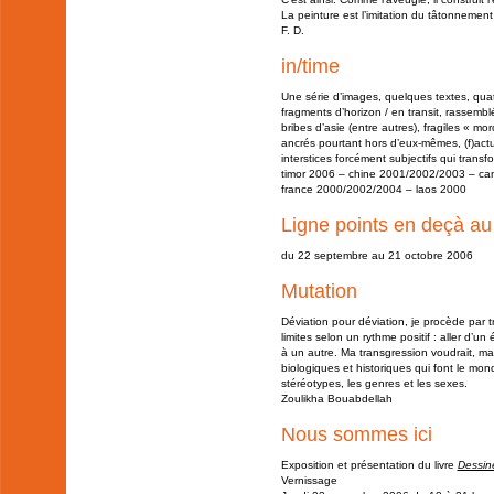
La peinture est l’imitation du tâtonnemen
F. D.
in/time
Une série d’images, quelques textes, quat
fragments d’horizon / en transit, rassembl
bribes d’asie (entre autres), fragiles « mor
ancrés pourtant hors d’eux-mêmes, (f)actu
interstices forcément subjectifs qui transf
timor 2006 – chine 2001/2002/2003 – ca
france 2000/2002/2004 – laos 2000
Ligne points en deçà au 
du 22 septembre au 21 octobre 2006
Mutation
Déviation pour déviation, je procède par 
limites selon un rythme positif : aller d’
à un autre. Ma transgression voudrait, ma
biologiques et historiques qui font le mond
stéréotypes, les genres et les sexes.
Zoulikha Bouabdellah
Nous sommes ici
Exposition et présentation du livre
Dessin
Vernissage