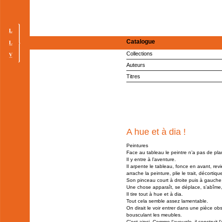
Catalogue
Collections
Auteurs
Titres
A hue et à dia !
Peintures
Face au tableau le peintre n’a pas de pla
Il y entre à l’aventure.
Il arpente le tableau, fonce en avant, rev
arrache la peinture, plie le trait, décortiqu
Son pinceau court à droite puis à gauche, 
Une chose apparaît, se déplace, s’abîme,
Il tire tout à hue et à dia.
Tout cela semble assez lamentable.
On dirait le voir entrer dans une pièce ob
bousculant les meubles.
C’est ainsi. Comme l’aveugle, il construit 