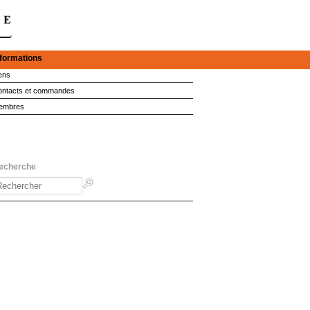
nformations
ens
ntacts et commandes
embres
echerche