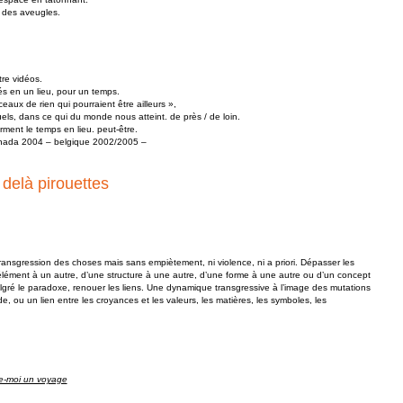
t des aveugles.
re vidéos.
és en un lieu, pour un temps.
ceaux de rien qui pourraient être ailleurs »,
els, dans ce qui du monde nous atteint. de près / de loin.
orment le temps en lieu. peut-être.
nada 2004 – belgique 2002/2005 –
delà pirouettes
transgression des choses mais sans empiètement, ni violence, ni a priori. Dépasser les
un élément à un autre, d’une structure à une autre, d’une forme à une autre ou d’un concept
lgré le paradoxe, renouer les liens. Une dynamique transgressive à l’image des mutations
e, ou un lien entre les croyances et les valeurs, les matières, les symboles, les
e-moi un voyage