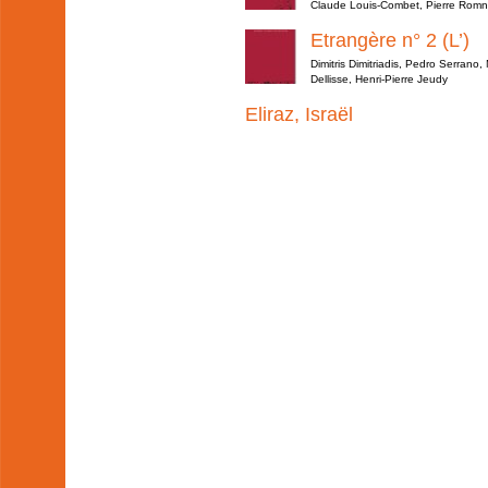
Claude Louis-Combet, Pierre Romn
Etrangère n° 2 (L’)
Dimitris Dimitriadis, Pedro Serran
Dellisse, Henri-Pierre Jeudy
Eliraz, Israël