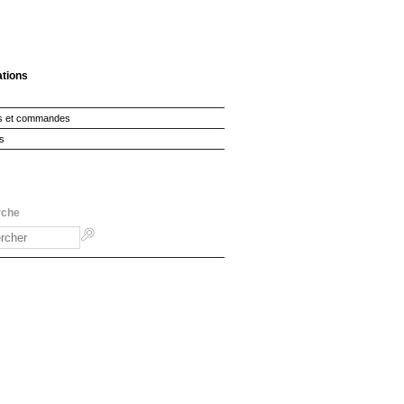
ations
s et commandes
s
rche