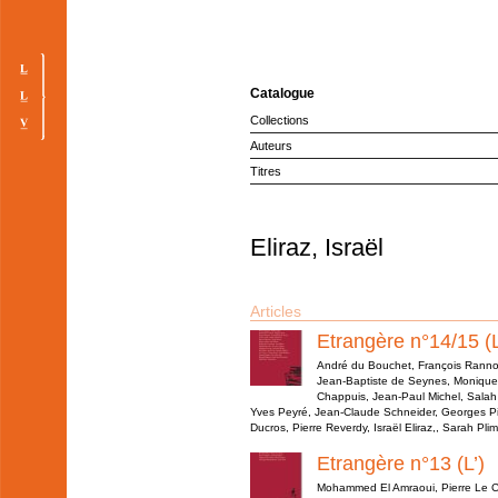
Catalogue
Collections
Auteurs
Titres
Eliraz, Israël
Articles
Etrangère n°14/15 (L
André du Bouchet, François Rannou
Jean-Baptiste de Seynes, Monique 
Chappuis, Jean-Paul Michel, Salah 
Yves Peyré, Jean-Claude Schneider, Georges Pir
Ducros, Pierre Reverdy, Israël Eliraz,, Sarah Pli
Etrangère n°13 (L’)
Mohammed El Amraoui, Pierre Le Coz,