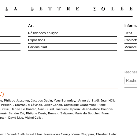
Art
Inform
Résidences en ligne
Liens
Expositions
Contact
Éditions d’art
Membre
Reche
’)
, Philippe Jaccottet, Jacques Dupin, Yves Bonnefoy, , Anne de Staël, Jean Hélion,
Pétillon, , Emmanuel Lévinas, Didier Cahen, Dominique Grandmont, Pierre
Stétié, Denise Le Dantec, Alain Suied, Jacques Depreux, Jean-Patrice Courtois,
oué, Sander Ort, Philippe Denis, Bernard Salignon, Marie du Bouchet, Franc
mpton, David Mus, Michel Collot
 Raquel Chalfi, Israël Eliraz, Pierre-Yves Soucy, Pierre Chappuis, Christian Hubin,