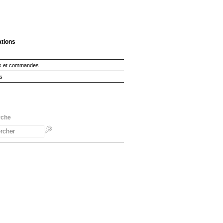
ations
s et commandes
s
rche