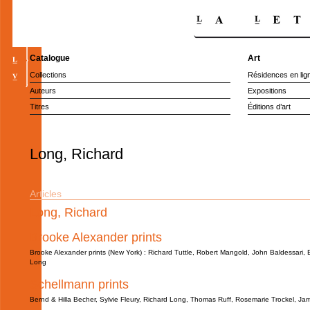
Catalogue
Art
Collections
Résidences en lig
Auteurs
Expositions
Titres
Éditions d’art
Long, Richard
Articles
Long, Richard
Brooke Alexander prints
Brooke Alexander prints (New York) : Richard Tuttle, Robert Mangold, John Baldessari
Long
Schellmann prints
Bernd & Hilla Becher, Sylvie Fleury, Richard Long, Thomas Ruff, Rosemarie Trockel, Ja