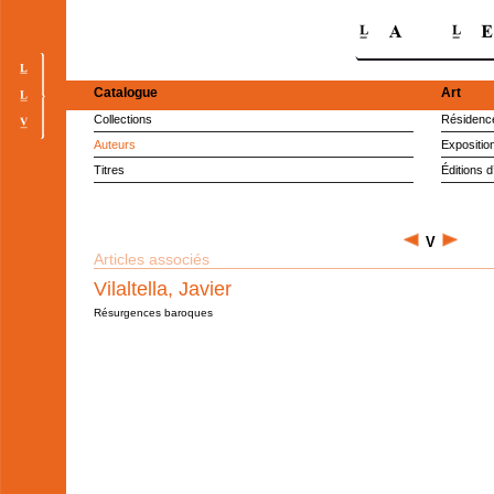
Catalogue
Art
Collections
Résidence
Auteurs
Expositio
Titres
Éditions d
V
Articles associés
Vilaltella, Javier
Résurgences baroques