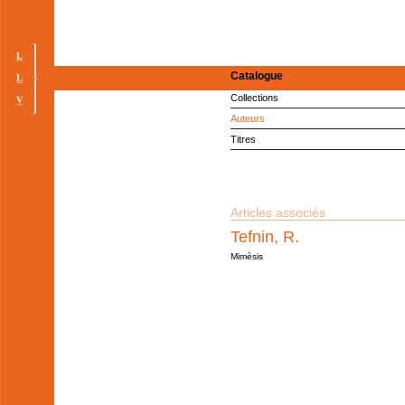
Catalogue
Collections
Auteurs
Titres
Articles associés
Tefnin, R.
Mimèsis