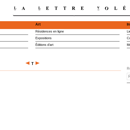
Art
I
Résidences en ligne
Li
Expositions
Co
Éditions d’art
M
T
R