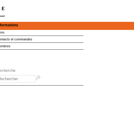
nformations
ens
ntacts et commandes
embres
echerche