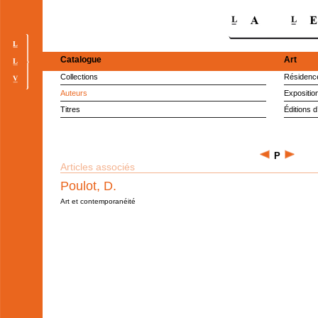
Catalogue
Art
Collections
Résidence
Auteurs
Expositio
Titres
Éditions d
P
Articles associés
Poulot, D.
Art et contemporanéité