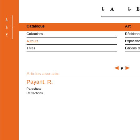
Catalogue
Art
Collections
Résidence
Auteurs
Expositio
Titres
Éditions d
P
Articles associés
Payant, R.
Parachute
Réfractions