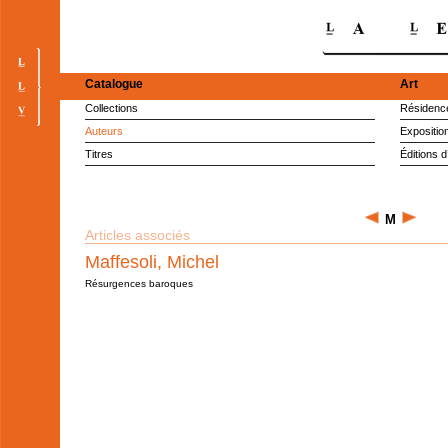
Catalogue
Art
Collections
Résidence
Auteurs
Expositio
Titres
Éditions d
M
Articles associés
Maffesoli, Michel
Résurgences baroques