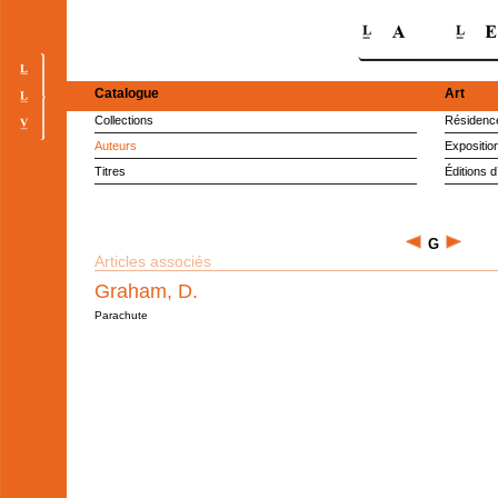
Catalogue
Art
Collections
Résidence
Auteurs
Expositio
Titres
Éditions d
G
Articles associés
Graham, D.
Parachute