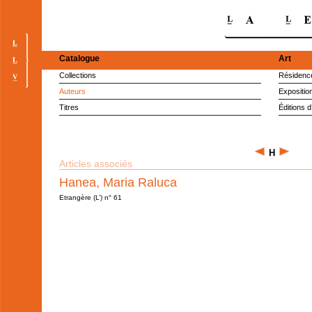
Catalogue
Art
Collections
Résidence
Auteurs
Expositio
Titres
Éditions d
H
Articles associés
Hanea, Maria Raluca
Etrangère (L’) n° 61