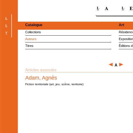
Catalogue
Art
Collections
Résidence
Auteurs
Expositio
Titres
Éditions d
A
Articles associés
Adam, Agnès
Fiction territoriale (art, jeu, scène, territoire)