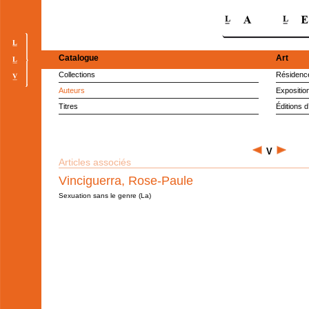
Catalogue
Art
Collections
Résidence
Auteurs
Expositio
Titres
Éditions d
V
Articles associés
Vinciguerra, Rose-Paule
Sexuation sans le genre (La)