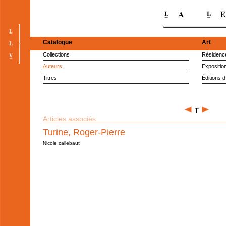
Catalogue
Art
Collections
Résidence
Auteurs
Expositio
Titres
Éditions d
T
Articles associés
Turine, Roger-Pierre
Nicole callebaut