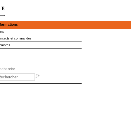
nformations
ens
ntacts et commandes
embres
echerche