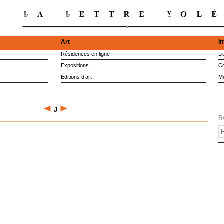
Art
I
Résidences en ligne
Li
Expositions
Co
Éditions d’art
M
J
R