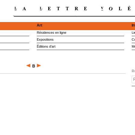
Art
I
Résidences en ligne
Li
Expositions
Co
Éditions d’art
M
B
R