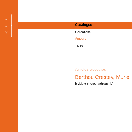
Catalogue
Collections
Auteurs
Titres
Articles associés
Berthou Crestey, Muriel
Invisible photographique (L’)