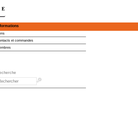
nformations
ens
ntacts et commandes
embres
echerche