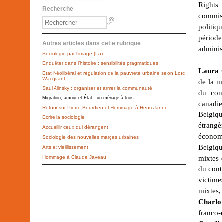
Rights
Recherche
commiss
politiq
période
Autres articles dans cette rubrique
adminis
Sociologie par l’image (La)
Enquêter dans l’histoire : sensibilités pragmatiques
Laura 
Etat Néolibéral et régulation de la pauvreté urbaine selon Loïc
Wacquant
de la m
Saul Alinsky : organiser et armer la communauté
du con
Migration, amour et État : un ménage à trois
canadi
Retour sur Pierre Bourdieu et Hommage à Henri Janne
Belgiqu
Ecrire la sociologie
étrangè
Accueillir ceux qui dérangent
économ
Sociologie des nouvelles marges urbaines
Belgiqu
Arts et vieillissement
mixtes
Hommage à Claude Javeau
du cont
victime
mixtes,
Charlo
franco-