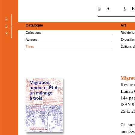
Catalogue
Art
Collections
Résidence
Auteurs
Expositio
Titres
Éditions d
Migrati
Revue d
Laura 
144 pag
ISBN 9
25 €, 2
Ce num
menées 