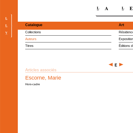
Catalogue
Art
Collections
Résidence
Auteurs
Expositio
Titres
Éditions d
E
Articles associés
Escorne, Marie
Hors-cadre