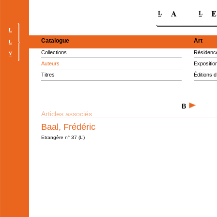
Catalogue
Art
Collections
Résidence
Auteurs
Expositio
Titres
Éditions d
B
Articles associés
Baal, Frédéric
Etrangère n° 37 (L’)