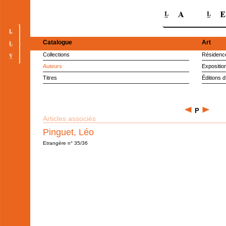
Catalogue
Art
Collections
Résidence
Auteurs
Expositio
Titres
Éditions d
P
Articles associés
Pinguet, Léo
Etrangère n° 35/36