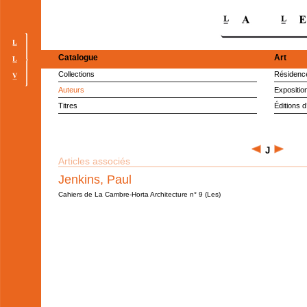
Catalogue
Art
Collections
Résidence
Auteurs
Expositio
Titres
Éditions d
J
Articles associés
Jenkins, Paul
Cahiers de La Cambre-Horta Architecture n° 9 (Les)