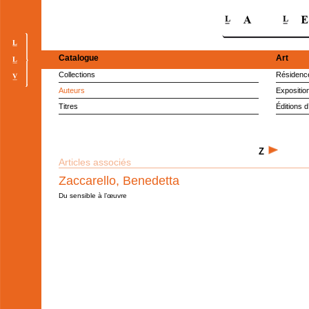
Catalogue
Art
Collections
Résidence
Auteurs
Expositio
Titres
Éditions d
Z
Articles associés
Zaccarello, Benedetta
Du sensible à l’œuvre