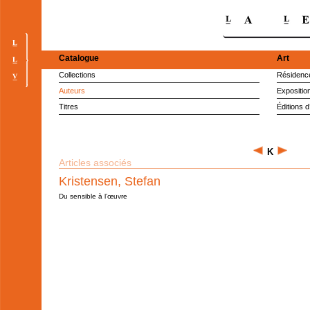
Catalogue
Art
Collections
Résidence
Auteurs
Expositio
Titres
Éditions d
K
Articles associés
Kristensen, Stefan
Du sensible à l’œuvre