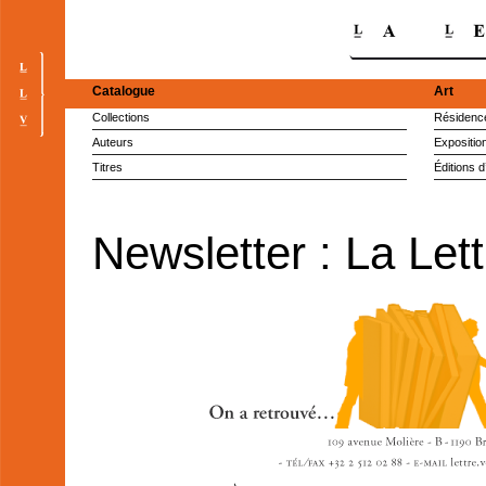
Catalogue
Art
Collections
Résidence
Auteurs
Expositio
Titres
Éditions d
Newsletter : La Let