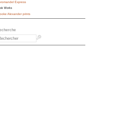
romandel Express
ok Works
ooke Alexander prints
echerche