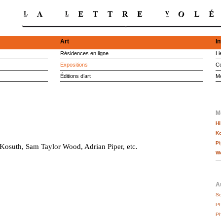
Art
I
Résidences en ligne
Li
Expositions
Co
Éditions d’art
M
M
Hi
Ko
Pi
 Kosuth, Sam Taylor Wood, Adrian Piper, etc.
Wo
Au
Sc
Ph
Ph