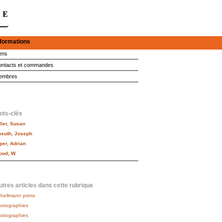
nformations
ens
ntacts et commandes
embres
ots-clés
ller, Susan
suth, Joseph
per, Adrian
od, W.
tres articles dans cette rubrique
hellmann prints
otographies
otographies