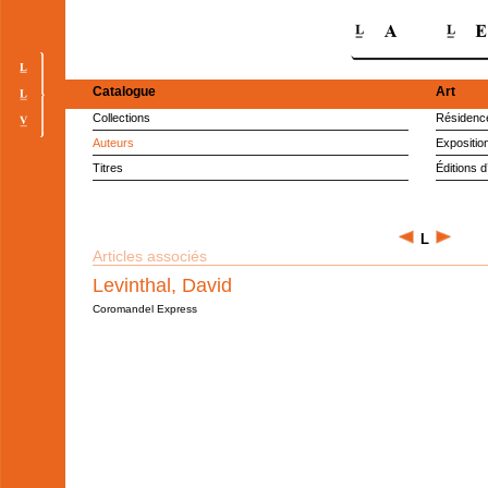
Catalogue
Art
Collections
Résidence
Auteurs
Expositio
Titres
Éditions d
L
Articles associés
Levinthal, David
Coromandel Express