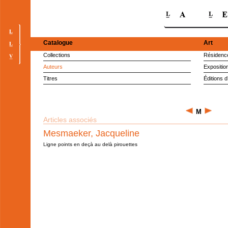
Catalogue
Art
Collections
Résidence
Auteurs
Expositio
Titres
Éditions d
M
Articles associés
Mesmaeker, Jacqueline
Ligne points en deçà au delà pirouettes