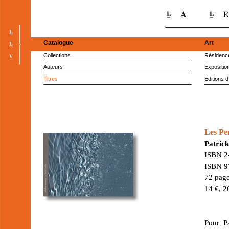
Catalogue
Art
Collections
Résidence
Auteurs
Expositio
Titres
Éditions d
Les Pe
Patrick
ISBN 2
ISBN 9
72 page
14 €, 2
Pour Pa