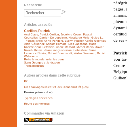
pérégri
Recherche
pages, 
aimons,
phénomè
Articles associés
dynami
Corillon, Patrick
certitu
Axel Claes, Patrick Corillon, Jocelyne Coster, Pascal
Courcelles, Damien De Lepeleire, Natalia de Mello, Guido Lu,
de ses «
Thomas Israël, Anne Penders, Evelyn Fischer, Agnès Geoffray,
Alain Géronnez, Myriam Hornard, Djos Janssens, Marin
Kasimir, Anne Lefebvre, Cécile Massart, Michel Moers, Xavier
Noiret- Thomé, Jean-François Pirson, Sébastien Reuzé,
Patrick
Laurence Skivée, Robert Suermondt, Walter Swennen, Daniel
Walravens.
Son tra
Relire le monde, relier les gens
Saint Georges et le dragon
Centre 
Transatlantique
Belgiq
Autres articles dans cette rubrique
Gulbenk
Pif
Oies sauvages riaient et Dieu s’endormit tôt (Les)
Pensées poissons (Les)
Typologies anciennes
Route des hommes
Commander via Amazon