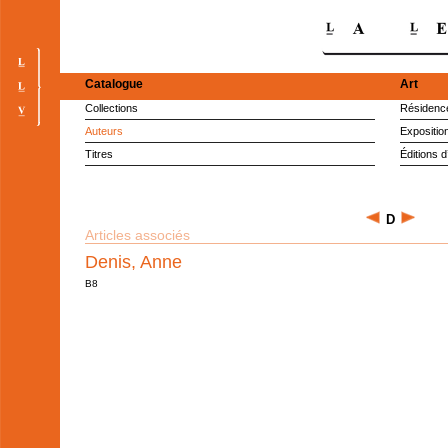
Catalogue
Art
Collections
Résidence
Auteurs
Expositio
Titres
Éditions d
D
Articles associés
Denis, Anne
B8