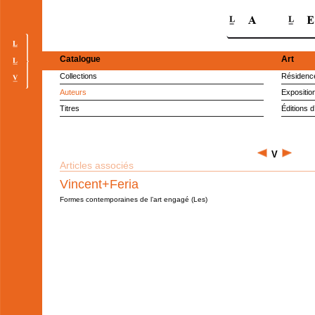
Catalogue
Art
Collections
Résidence
Auteurs
Expositio
Titres
Éditions d
V
Articles associés
Vincent+Feria
Formes contemporaines de l’art engagé (Les)