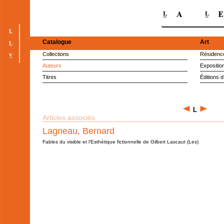
Catalogue
Art
Collections
Résidence
Auteurs
Expositio
Titres
Éditions d
L
Articles associés
Lagneau, Bernard
Fables du visible et l’Esthétique fictionnelle de Gilbert Lascaut (Les)